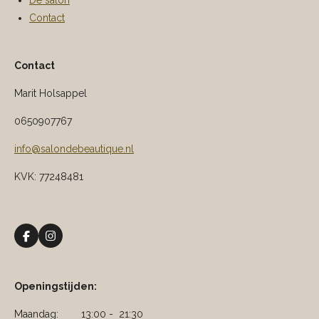
De salon
Contact
Contact
Marit Holsappel
0650907767
info@salondebeautique.nl
KVK: 77248481
F
I
a
n
c
s
e
t
b
a
Openingstijden:
o
g
o
r
Maandag: 13:00 - 21:30
k
a