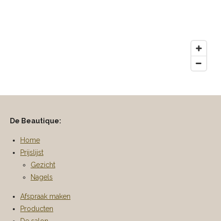
De Beautique:
Home
Prijslijst
Gezicht
Nagels
Afspraak maken
Producten