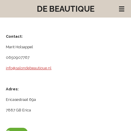
Ga
DE BEAUTIQUE
direct
naar
de
hoofdinhoud
Contact:
Marit Holsappel
0650907767
info@salondebeautique.nl
Adres:
Ericasestraat 69a
7887 GB Erica